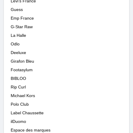
Levi's France
Guess
Emp France
G-Star Raw
La Halle
Odlo
Deeluxe
Girafon Bleu
Footasylum
BIBLOO
Rip Curl
Michael Kors
Polo Club
Label Chaussette
ilDuomo
Espace des marques