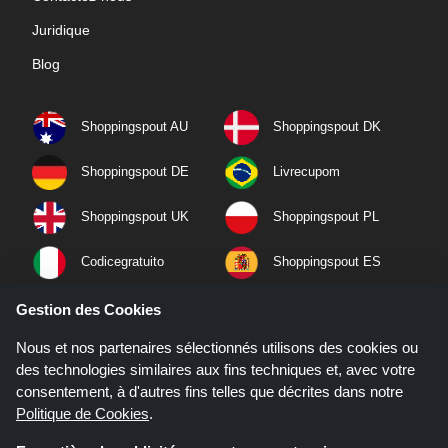
Juridique
Blog
Shoppingspout AU
Shoppingspout DK
Shoppingspout DE
Livrecupom
Shoppingspout UK
Shoppingspout PL
Codicegratuito
Shoppingspout ES
Shoppingspout NL
Shoppingspout SE
Gestion des Cookies
Nous et nos partenaires sélectionnés utilisons des cookies ou
Shoppingspout PT
Shoppingspout NO
des technologies similaires aux fins techniques et, avec votre
consentement, à d'autres fins telles que décrites dans notre
Politique de Cookies
.