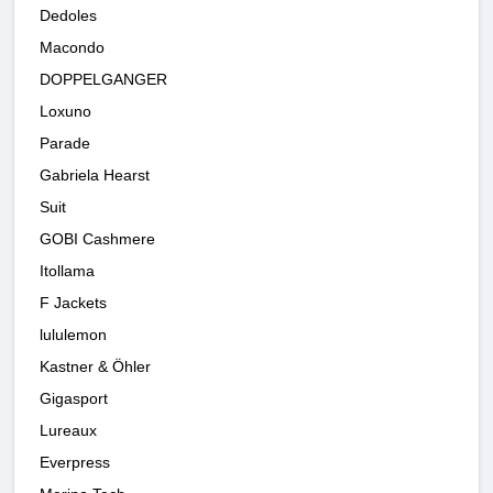
Dedoles
Macondo
DOPPELGANGER
Loxuno
Parade
Gabriela Hearst
Suit
GOBI Cashmere
Itollama
F Jackets
lululemon
Kastner & Öhler
Gigasport
Lureaux
Everpress