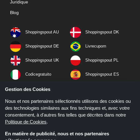
Juridique
Blog
Shoppingspout AU
Shoppingspout DK
Shoppingspout DE
Livrecupom
Shoppingspout UK
Shoppingspout PL
Codicegratuito
Shoppingspout ES
Shoppingspout NL
Shoppingspout SE
Gestion des Cookies
Nous et nos partenaires sélectionnés utilisons des cookies ou
Shoppingspout PT
Shoppingspout NO
des technologies similaires aux fins techniques et, avec votre
consentement, à d'autres fins telles que décrites dans notre
Politique de Cookies
.
En matière de publicité, nous et nos partenaires