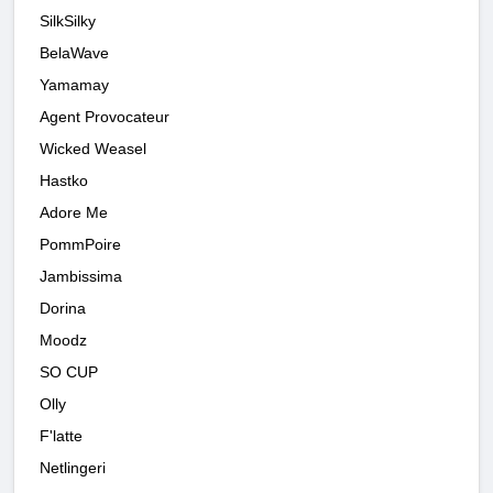
SilkSilky
BelaWave
Yamamay
Agent Provocateur
Wicked Weasel
Hastko
Adore Me
PommPoire
Jambissima
Dorina
Moodz
SO CUP
Olly
F'latte
Netlingeri