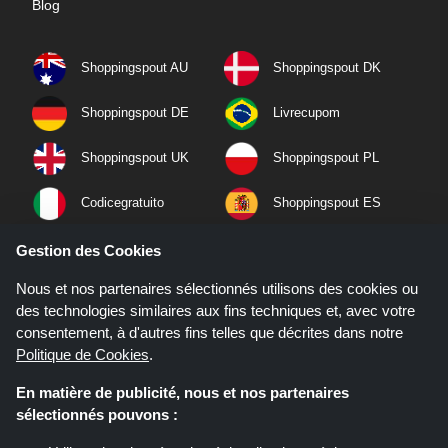
Blog
Shoppingspout AU
Shoppingspout DK
Shoppingspout DE
Livrecupom
Shoppingspout UK
Shoppingspout PL
Codicegratuito
Shoppingspout ES
Shoppingspout NL
Shoppingspout SE
Gestion des Cookies
Nous et nos partenaires sélectionnés utilisons des cookies ou
Shoppingspout PT
Shoppingspout NO
des technologies similaires aux fins techniques et, avec votre
consentement, à d'autres fins telles que décrites dans notre
Politique de Cookies
.
En matière de publicité, nous et nos partenaires
sélectionnés pouvons :