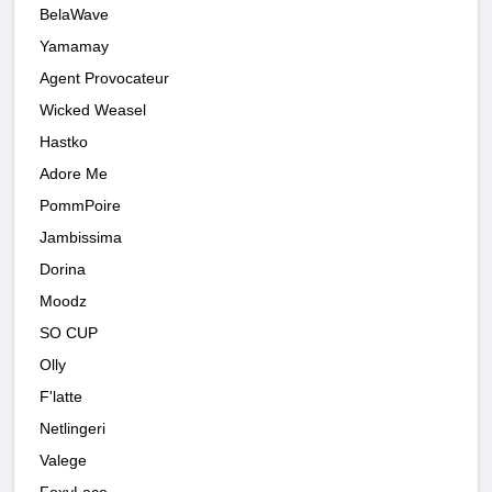
BelaWave
Yamamay
Agent Provocateur
Wicked Weasel
Hastko
Adore Me
PommPoire
Jambissima
Dorina
Moodz
SO CUP
Olly
F'latte
Netlingeri
Valege
FoxyLace