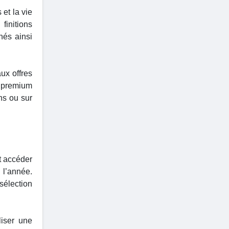
 et la vie
finitions
nés ainsi
ux offres
s premium
ns ou sur
t accéder
 l’année.
sélection
liser une