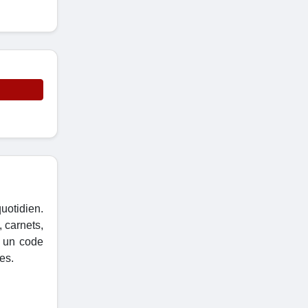
uotidien.
 carnets,
r un code
es.