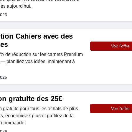
dès aujourd'hui.
2026
tion Cahiers avec des
hes
Voir l'offre
5% de réduction sur les carnets Premium
— planifiez vos idées, maintenant à
2026
on gratuite des 25€
on gratuite pour tous les achats de plus
Voir l'offre
, économisez plus et profitez de la
ue commande!
2026