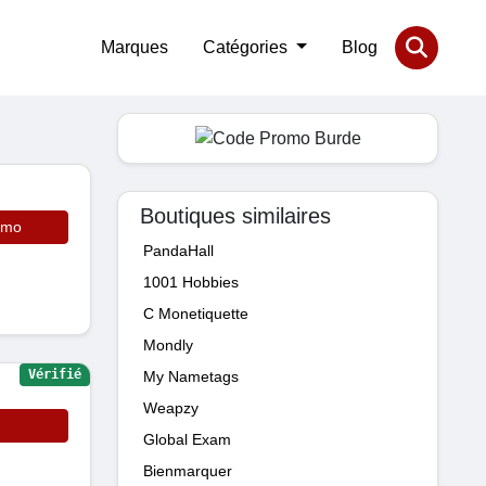
Marques
Catégories
Blog
Boutiques similaires
omo
PandaHall
1001 Hobbies
C Monetiquette
Mondly
Vérifié
My Nametags
Weapzy
Global Exam
Bienmarquer