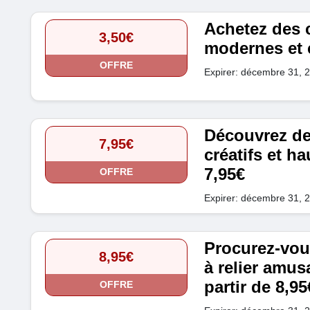
Achetez des 
3,50€
modernes et c
OFFRE
Expirer: décembre 31, 
Découvrez de
7,95€
créatifs et h
7,95€
OFFRE
Expirer: décembre 31, 
Procurez-vou
8,95€
à relier amus
partir de 8,95
OFFRE