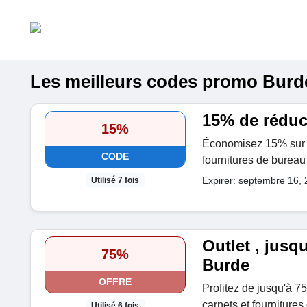
Les meilleurs codes promo Burde 
15% de rédu
15%
Économisez 15% sur v
CODE
fournitures de bureau 
Expirer: septembre 16,
Utilisé 7 fois
Outlet , jusq
75%
Burde
OFFRE
Profitez de jusqu'à 7
carnets et fournitures
Utilisé 6 fois