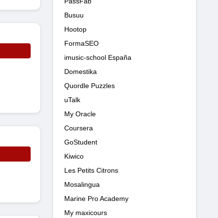
PassFab
Busuu
Hootop
FormaSEO
imusic-school España
Domestika
Quordle Puzzles
uTalk
My Oracle
Coursera
GoStudent
Kiwico
Les Petits Citrons
Mosalingua
Marine Pro Academy
My maxicours