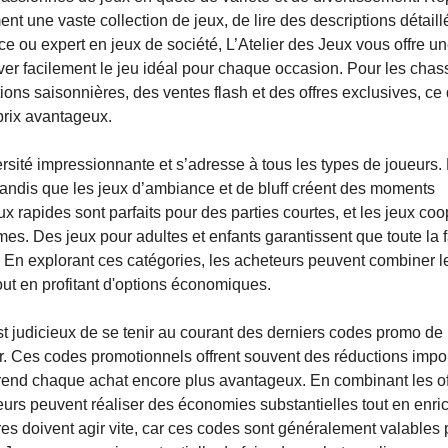
ment une vaste collection de jeux, de lire des descriptions détaill
e ou expert en jeux de société, L’Atelier des Jeux vous offre u
uver facilement le jeu idéal pour chaque occasion. Pour les cha
ons saisonnières, des ventes flash et des offres exclusives, ce 
 prix avantageux.
rsité impressionnante et s’adresse à tous les types de joueurs.
n, tandis que les jeux d’ambiance et de bluff créent des moments
x rapides sont parfaits pour des parties courtes, et les jeux coo
èmes. Des jeux pour adultes et enfants garantissent que toute la 
 En explorant ces catégories, les acheteurs peuvent combiner l
tout en profitant d'options économiques.
t judicieux de se tenir au courant des derniers codes promo de L
 Ces codes promotionnels offrent souvent des réductions impor
ui rend chaque achat encore plus avantageux. En combinant les o
eurs peuvent réaliser des économies substantielles tout en enri
res doivent agir vite, car ces codes sont généralement valables