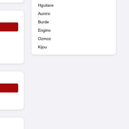
Hguitare
Auniric
Burde
Engino
Ozmoz
Kijou