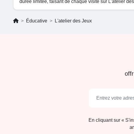
durée limitée, faisant de chaque visite sur L’atelier d
Éducative
L'atelier des Jeux
off
En cliquant sur « S'i
am