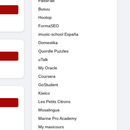
PassFab
Busuu
Hootop
FormaSEO
imusic-school España
Domestika
Quordle Puzzles
uTalk
My Oracle
Coursera
GoStudent
Kiwico
Les Petits Citrons
Mosalingua
Marine Pro Academy
My maxicours