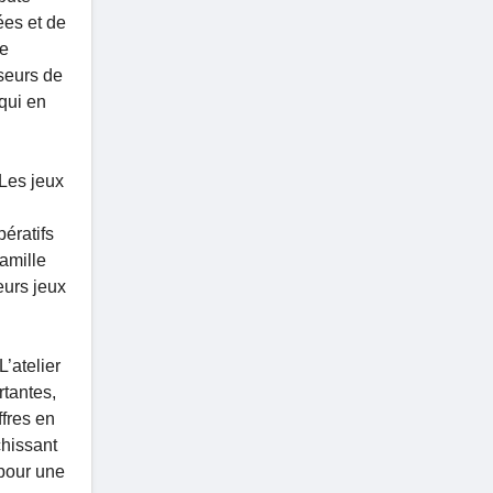
ées et de
ne
sseurs de
qui en
 Les jeux
pératifs
famille
eurs jeux
’atelier
tantes,
ffres en
chissant
 pour une