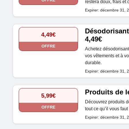
OFFRE
restera doux, frais et
Expirer: décembre 31, 
Désodorisants
4,49€
4,49€
OFFRE
Achetez désodorisants 
vos vêtements et à vo
durable.
Expirer: décembre 31, 
Produits de l
5,99€
Découvrez produits de 
OFFRE
tout ce qu’il vous fau
Expirer: décembre 31, 