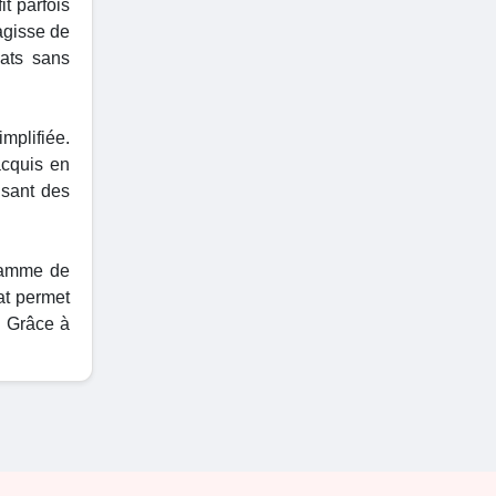
it parfois
agisse de
hats sans
mplifiée.
acquis en
isant des
gamme de
at permet
. Grâce à