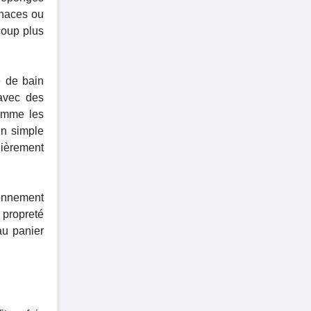
enaces ou
coup plus
e de bain
 avec des
comme les
un simple
lièrement
ronnement
 propreté
au panier