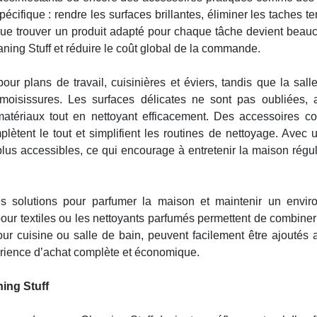
cifique : rendre les surfaces brillantes, éliminer les taches t
que trouver un produit adapté pour chaque tâche devient beau
ning Stuff et réduire le coût global de la commande.
pour plans de travail, cuisinières et éviers, tandis que la sall
i-moisissures. Les surfaces délicates ne sont pas oubliées,
matériaux tout en nettoyant efficacement. Des accessoires 
lètent le tout et simplifient les routines de nettoyage. Avec 
lus accessibles, ce qui encourage à entretenir la maison régu
des solutions pour parfumer la maison et maintenir un envi
our textiles ou les nettoyants parfumés permettent de combiner
our cuisine ou salle de bain, peuvent facilement être ajoutés 
érience d’achat complète et économique.
ing Stuff