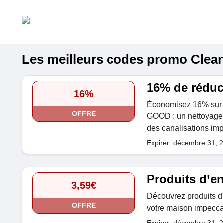
Les meilleurs codes promo Cleani
16% de réduc
16%
Économisez 16% sur
OFFRE
GOOD : un nettoyage p
des canalisations imp
Expirer: décembre 31, 
Produits d’en
3,59€
Découvrez produits d’
OFFRE
votre maison impeccab
Expirer: décembre 31, 