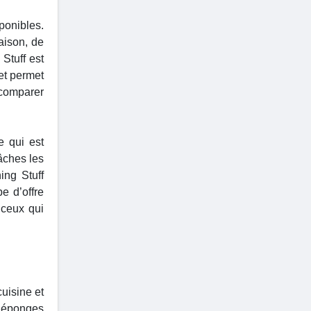
ponibles.
aison, de
Stuff est
et permet
à comparer
e qui est
tâches les
ing Stuff
e d’offre
 ceux qui
uisine et
s éponges