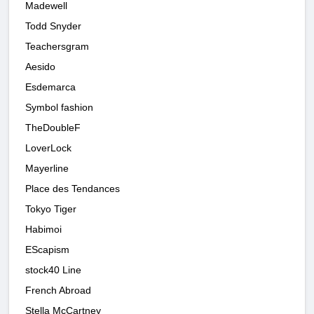
Madewell
Todd Snyder
Teachersgram
Aesido
Esdemarca
Symbol fashion
TheDoubleF
LoverLock
Mayerline
Place des Tendances
Tokyo Tiger
Habimoi
EScapism
stock40 Line
French Abroad
Stella McCartney