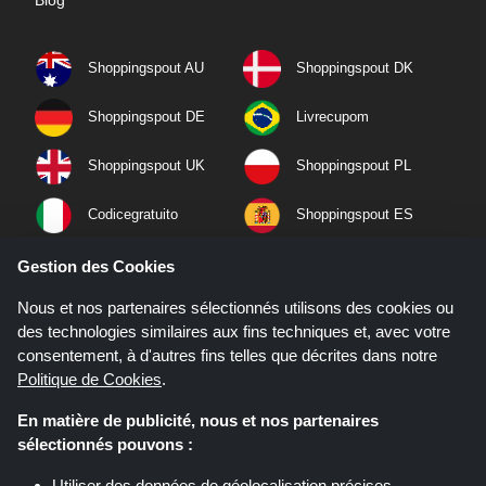
Shoppingspout AU
Shoppingspout DK
Shoppingspout DE
Livrecupom
Shoppingspout UK
Shoppingspout PL
Codicegratuito
Shoppingspout ES
Shoppingspout NL
Shoppingspout SE
Gestion des Cookies
Nous et nos partenaires sélectionnés utilisons des cookies ou
Shoppingspout PT
Shoppingspout NO
des technologies similaires aux fins techniques et, avec votre
consentement, à d'autres fins telles que décrites dans notre
Politique de Cookies
.
En matière de publicité, nous et nos partenaires
sélectionnés pouvons :
Utiliser des données de géolocalisation précises