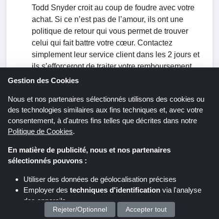
Todd Snyder croit au coup de foudre avec votre
achat. Si ce n’est pas de l’amour, ils ont une
politique de retour qui vous permet de trouver
celui qui fait battre votre cœur. Contactez
simplement leur service client dans les 2 jours et
ils s’efforceront de traiter votre remboursement,
ce qui prend généralement 7 à 8 jours.
Gestion des Cookies
Nous et nos partenaires sélectionnés utilisons des cookies ou
des technologies similaires aux fins techniques et, avec votre
consentement, à d'autres fins telles que décrites dans notre
Politique de Cookies
.
En matière de publicité, nous et nos partenaires
Boutiques similaires
sélectionnés pouvons :
Ulla Popken
Utiliser des données de géolocalisation précises
Percentil
Employer des
techniques d'identification
via l'analyse
JustFashionNow
des appareils
Rejeter/Optionnel
Accepter tout
Stocker et/ou accéder à des informations sur un appareil
Vetements Femmes