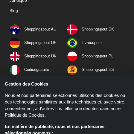
Juridique
Blog
Shoppingspout AU
Shoppingspout DK
Shoppingspout DE
Livrecupom
Shoppingspout UK
Shoppingspout PL
Codicegratuito
Shoppingspout ES
Shoppingspout NL
Shoppingspout SE
Gestion des Cookies
Nous et nos partenaires sélectionnés utilisons des cookies ou
Shoppingspout PT
Shoppingspout NO
des technologies similaires aux fins techniques et, avec votre
consentement, à d'autres fins telles que décrites dans notre
Politique de Cookies
.
En matière de publicité, nous et nos partenaires
sélectionnés pouvons :