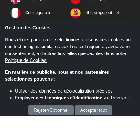
Codicegratuito
Shoppingspout ES
Shoppingspout NL
Shoppingspout SE
Gestion des Cookies
Nous et nos partenaires sélectionnés utilisons des cookies ou
Shoppingspout PT
Shoppingspout NO
des technologies similaires aux fins techniques et, avec votre
consentement, à d'autres fins telles que décrites dans notre
Politique de Cookies
.
En matière de publicité, nous et nos partenaires
sélectionnés pouvons :
Utiliser des données de géolocalisation précises
Employer des
techniques d'identification
via l'analyse
des appareils
Rejeter/Optionnel
Accepter tout
Stocker et/ou accéder à des informations sur un appareil
Si vous effectuez un achat après avoir cliqué sur les liens de ce site,
Nous traitons vos données personnelles pour :
Shoppingspout.fr peut gagner une commission d'affiliation sur le site que
vous visitez.
Proposez des publicités et du contenu personnalisés