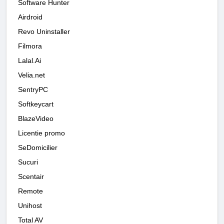
Software Hunter
Airdroid
Revo Uninstaller
Filmora
Lalal.Ai
Velia.net
SentryPC
Softkeycart
BlazeVideo
Licentie promo
SeDomicilier
Sucuri
Scentair
Remote
Unihost
Total AV