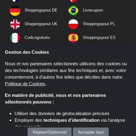
Shoppingspout DE
Livrecupom
Shoppingspout UK
Shoppingspout PL
Codicegratuito
Shoppingspout ES
Shoppingspout NL
Shoppingspout SE
Gestion des Cookies
Nous et nos partenaires sélectionnés utilisons des cookies ou
Shoppingspout PT
Shoppingspout NO
des technologies similaires aux fins techniques et, avec votre
consentement, à d'autres fins telles que décrites dans notre
Politique de Cookies
.
En matière de publicité, nous et nos partenaires
sélectionnés pouvons :
Utiliser des données de géolocalisation précises
Employer des
techniques d'identification
via l'analyse
des appareils
Rejeter/Optionnel
Accepter tout
Stocker et/ou accéder à des informations sur un appareil