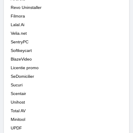
Revo Uninstaller
Filmora
Lalal.Ai
Velia.net
SentryPC
Softkeycart
BlazeVideo
Licentie promo
SeDomicilier
Sucuri
Scentair
Unihost
Total AV
Minitool
UPDF