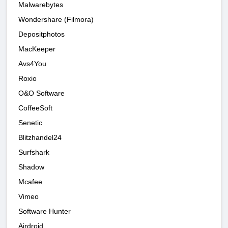
Malwarebytes
Wondershare (Filmora)
Depositphotos
MacKeeper
Avs4You
Roxio
O&O Software
CoffeeSoft
Senetic
Blitzhandel24
Surfshark
Shadow
Mcafee
Vimeo
Software Hunter
Airdroid