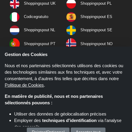
Shoppingspout UK
Shoppingspout PL
Codicegratuito
Shoppingspout ES
Shoppingspout NL
Shoppingspout SE
Shoppingspout PT
Shoppingspout NO
Gestion des Cookies
Nous et nos partenaires sélectionnés utilisons des cookies ou
des technologies similaires aux fins techniques et, avec votre
consentement, à d'autres fins telles que décrites dans notre
Politique de Cookies
.
En matière de publicité, nous et nos partenaires
sélectionnés pouvons :
Utiliser des données de géolocalisation précises
Employer des
techniques d'identification
via l'analyse
Si vous effectuez un achat après avoir cliqué sur les liens de ce site,
Shoppingspout.fr peut gagner une commission d'affiliation sur le site que
des appareils
vous visitez.