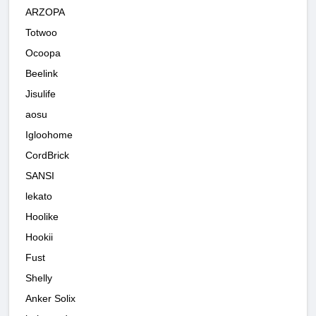
ARZOPA
Totwoo
Ocoopa
Beelink
Jisulife
aosu
Igloohome
CordBrick
SANSI
lekato
Hoolike
Hookii
Fust
Shelly
Anker Solix