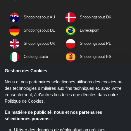
Shoppingspout AU
Shoppingspout DK
Shoppingspout DE
Livrecupom
Shoppingspout UK
Shoppingspout PL
Codicegratuito
Shoppingspout ES
Shoppingspout NL
Shoppingspout SE
Gestion des Cookies
Nous et nos partenaires sélectionnés utilisons des cookies ou
Shoppingspout PT
Shoppingspout NO
des technologies similaires aux fins techniques et, avec votre
consentement, à d'autres fins telles que décrites dans notre
Politique de Cookies
.
En matière de publicité, nous et nos partenaires
sélectionnés pouvons :
Utiliser des données de géolocalisation précises