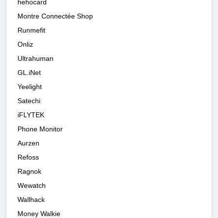
hehocard
Montre Connectée Shop
Runmefit
Onliz
Ultrahuman
GL.iNet
Yeelight
Satechi
iFLYTEK
Phone Monitor
Aurzen
Refoss
Ragnok
Wewatch
Wallhack
Money Walkie