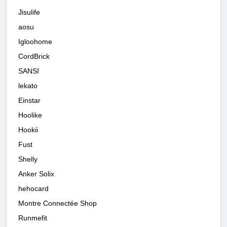
Jisulife
aosu
Igloohome
CordBrick
SANSI
lekato
Einstar
Hoolike
Hookii
Fust
Shelly
Anker Solix
hehocard
Montre Connectée Shop
Runmefit