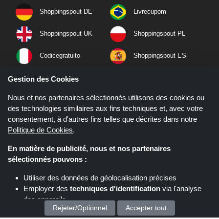
Shoppingspout DE
Livrecupom
Shoppingspout UK
Shoppingspout PL
Codicegratuito
Shoppingspout ES
Shoppingspout NL
Shoppingspout SE
Gestion des Cookies
Nous et nos partenaires sélectionnés utilisons des cookies ou
Shoppingspout PT
Shoppingspout NO
des technologies similaires aux fins techniques et, avec votre
consentement, à d'autres fins telles que décrites dans notre
Politique de Cookies
.
En matière de publicité, nous et nos partenaires
sélectionnés pouvons :
Utiliser des données de géolocalisation précises
Employer des
techniques d'identification
via l'analyse
des appareils
Rejeter/Optionnel
Accepter tout
Stocker et/ou accéder à des informations sur un appareil