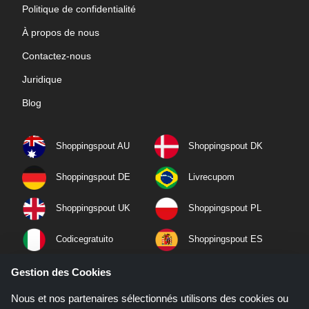
Politique de confidentialité
À propos de nous
Contactez-nous
Juridique
Blog
Shoppingspout AU
Shoppingspout DK
Shoppingspout DE
Livrecupom
Shoppingspout UK
Shoppingspout PL
Codicegratuito
Shoppingspout ES
Shoppingspout NL
Shoppingspout SE
Gestion des Cookies
Nous et nos partenaires sélectionnés utilisons des cookies ou
Shoppingspout PT
Shoppingspout NO