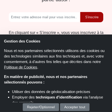
S'inscrire
En cliquant sur « S'inscrire », vous vous inscrivez à la
newsletter ShoppingSpout.fr. Vous trouverez de plus
Gestion des Cookies
amples informations dans la déclaration de protection
Nous et nos partenaires sélectionnés utilisons des cookies ou
des données.
des technologies similaires aux fins techniques et, avec votre
consentement, à d'autres fins telles que décrites dans notre
Politique de Cookies
.
En matière de publicité, nous et nos partenaires
sélectionnés pouvons :
Utiliser des données de géolocalisation précises
ShoppingSpout.fr
Employer des
techniques d'identification
via l'analyse
des appareils
Rejeter/Optionnel
Accepter tout
Politique de confidentialité
Stocker et/ou accéder à des informations sur un appareil