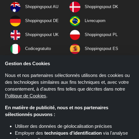
Shoppingspout AU
Shoppingspout DK
Shoppingspout DE
Livrecupom
Shoppingspout UK
Shoppingspout PL
Codicegratuito
Shoppingspout ES
Shoppingspout NL
Shoppingspout SE
Gestion des Cookies
Nous et nos partenaires sélectionnés utilisons des cookies ou
Shoppingspout PT
Shoppingspout NO
des technologies similaires aux fins techniques et, avec votre
consentement, à d'autres fins telles que décrites dans notre
Politique de Cookies
.
En matière de publicité, nous et nos partenaires
sélectionnés pouvons :
Utiliser des données de géolocalisation précises
Employer des
techniques d'identification
via l'analyse