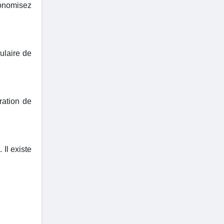
conomisez
ulaire de
ration de
Il existe