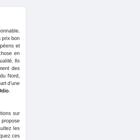
sonnable.
 prix bon
opéens et
 chose en
lité. Ils
ement des
 du Nord,
part d'une
Odio
.
tions sur
r propose
ultez les
iquez ces