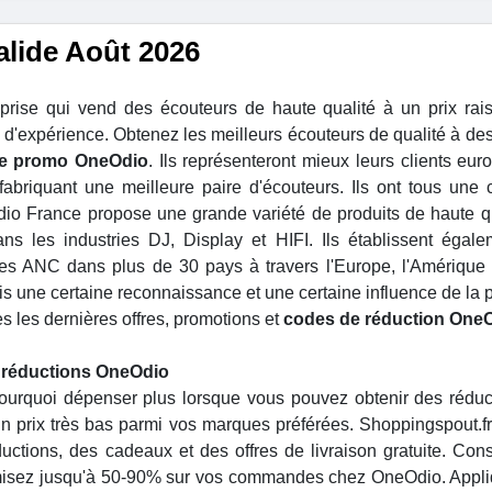
lide Août 2026
reprise qui vend des écouteurs de haute qualité à un prix rai
d'expérience. Obtenez les meilleurs écouteurs de qualité à des
e promo OneOdio
. Ils représenteront mieux leurs clients eur
 fabriquant une meilleure paire d'écouteurs. Ils ont tous une
io France propose une grande variété de produits de haute qua
 les industries DJ, Display et HIFI. Ils établissent égal
 des ANC dans plus de 30 pays à travers l'Europe, l'Amérique
quis une certaine reconnaissance et une certaine influence de la 
s les dernières offres, promotions et
codes de réduction One
s réductions OneOdio
rquoi dépenser plus lorsque vous pouvez obtenir des réduc
 un prix très bas parmi vos marques préférées. Shoppingspout.f
ctions, des cadeaux et des offres de livraison gratuite. Cons
onomisez jusqu'à 50-90% sur vos commandes chez OneOdio. Appl