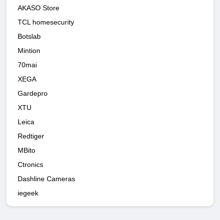
AKASO Store
TCL homesecurity
Botslab
Mintion
70mai
XEGA
Gardepro
XTU
Leica
Redtiger
MBito
Ctronics
Dashline Cameras
iegeek