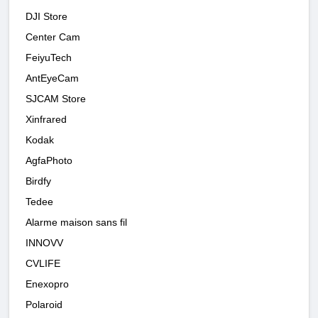
DJI Store
Center Cam
FeiyuTech
AntEyeCam
SJCAM Store
Xinfrared
Kodak
AgfaPhoto
Birdfy
Tedee
Alarme maison sans fil
INNOVV
CVLIFE
Enexopro
Polaroid