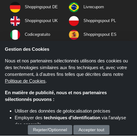
Shoppingspout DE
Livrecupom
Shoppingspout UK
Shoppingspout PL
Codicegratuito
Shoppingspout ES
Shoppingspout NL
Shoppingspout SE
Gestion des Cookies
Nous et nos partenaires sélectionnés utilisons des cookies ou
Shoppingspout PT
Shoppingspout NO
des technologies similaires aux fins techniques et, avec votre
consentement, à d'autres fins telles que décrites dans notre
Politique de Cookies
.
En matière de publicité, nous et nos partenaires
sélectionnés pouvons :
Utiliser des données de géolocalisation précises
Employer des
techniques d'identification
via l'analyse
des appareils
Rejeter/Optionnel
Accepter tout
Stocker et/ou accéder à des informations sur un appareil