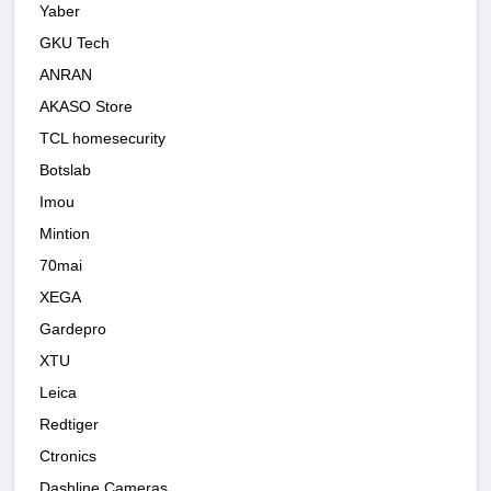
Yaber
GKU Tech
ANRAN
AKASO Store
TCL homesecurity
Botslab
Imou
Mintion
70mai
XEGA
Gardepro
XTU
Leica
Redtiger
Ctronics
Dashline Cameras