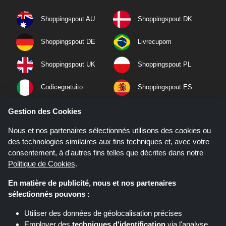
Shoppingspout AU
Shoppingspout DK
Shoppingspout DE
Livrecupom
Shoppingspout UK
Shoppingspout PL
Codicegratuito
Shoppingspout ES
Shoppingspout NL
Shoppingspout SE
Gestion des Cookies
Nous et nos partenaires sélectionnés utilisons des cookies ou
Shoppingspout PT
Shoppingspout NO
des technologies similaires aux fins techniques et, avec votre
consentement, à d'autres fins telles que décrites dans notre
Politique de Cookies
.
En matière de publicité, nous et nos partenaires
sélectionnés pouvons :
Utiliser des données de géolocalisation précises
Employer des
techniques d'identification
via l'analyse