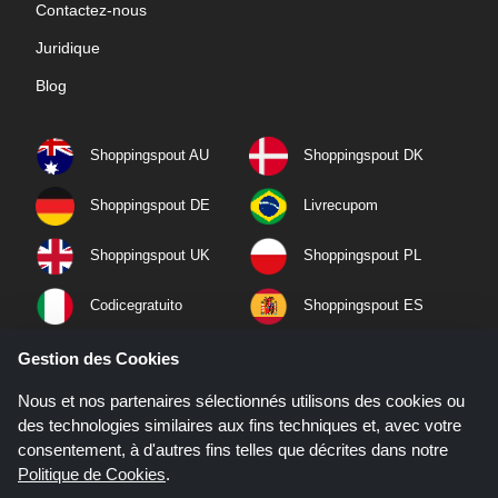
Contactez-nous
Juridique
Blog
Shoppingspout AU
Shoppingspout DK
Shoppingspout DE
Livrecupom
Shoppingspout UK
Shoppingspout PL
Codicegratuito
Shoppingspout ES
Shoppingspout NL
Shoppingspout SE
Gestion des Cookies
Nous et nos partenaires sélectionnés utilisons des cookies ou
Shoppingspout PT
Shoppingspout NO
des technologies similaires aux fins techniques et, avec votre
consentement, à d'autres fins telles que décrites dans notre
Politique de Cookies
.