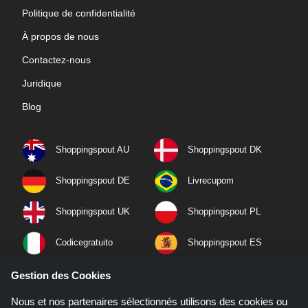
Politique de confidentialité
À propos de nous
Contactez-nous
Juridique
Blog
Shoppingspout AU
Shoppingspout DK
Shoppingspout DE
Livrecupom
Shoppingspout UK
Shoppingspout PL
Codicegratuito
Shoppingspout ES
Shoppingspout NL
Shoppingspout SE
Gestion des Cookies
Nous et nos partenaires sélectionnés utilisons des cookies ou
Shoppingspout PT
Shoppingspout NO