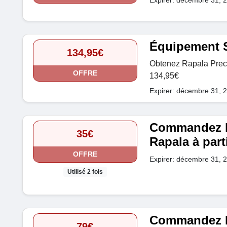
Équipement S
134,95€
Obtenez Rapala Preci
OFFRE
134,95€
Expirer: décembre 31, 
Commandez le
35€
Rapala à part
OFFRE
Expirer: décembre 31, 
Utilisé 2 fois
Commandez R
79€