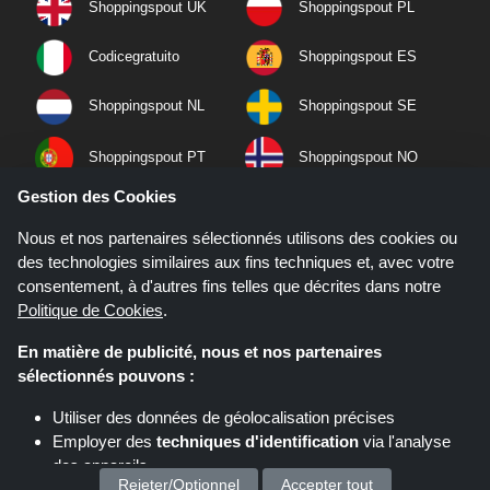
Shoppingspout UK
Shoppingspout PL
Codicegratuito
Shoppingspout ES
Shoppingspout NL
Shoppingspout SE
Shoppingspout PT
Shoppingspout NO
Gestion des Cookies
Nous et nos partenaires sélectionnés utilisons des cookies ou
des technologies similaires aux fins techniques et, avec votre
consentement, à d'autres fins telles que décrites dans notre
Politique de Cookies
.
En matière de publicité, nous et nos partenaires
sélectionnés pouvons :
Utiliser des données de géolocalisation précises
Employer des
techniques d'identification
via l'analyse
Si vous effectuez un achat après avoir cliqué sur les liens de ce site,
Shoppingspout.fr peut gagner une commission d'affiliation sur le site que
des appareils
vous visitez.
Rejeter/Optionnel
Accepter tout
Stocker et/ou accéder à des informations sur un appareil