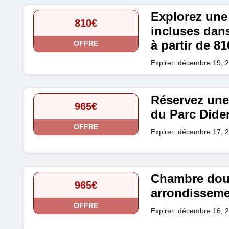
Explorez une
810€
incluses dan
à partir de 8
OFFRE
Expirer: décembre 19, 
Réservez une
965€
du Parc Dider
OFFRE
Expirer: décembre 17, 
Chambre dou
965€
arrondissemen
OFFRE
Expirer: décembre 16, 