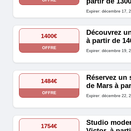
partir de 130
OFFRE
Expirer: décembre 17, 
Découvrez un
1400€
à partir de 1
OFFRE
Expirer: décembre 19, 
Réservez un 
1484€
de Mars à par
OFFRE
Expirer: décembre 22, 
Studio moder
1754€
Victor, à par