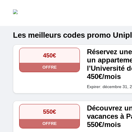
Les meilleurs codes promo Unipla
Réservez une
450€
un apparteme
l'Université d
OFFRE
450€/mois
Expirer: décembre 31, 
Découvrez un
550€
vacances à Pa
550€/mois
OFFRE