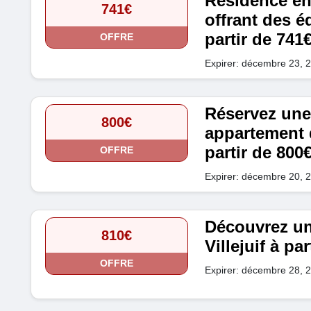
Résidence en
741€
offrant des 
partir de 741
OFFRE
Expirer: décembre 23, 
Réservez un
800€
appartement 
partir de 800
OFFRE
Expirer: décembre 20, 
Découvrez un
810€
Villejuif à pa
OFFRE
Expirer: décembre 28, 