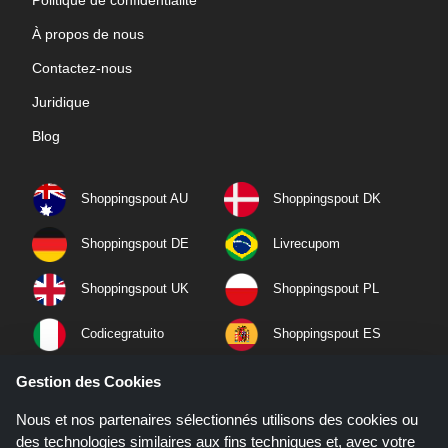
Politique de confidentialité
À propos de nous
Contactez-nous
Juridique
Blog
Shoppingspout AU
Shoppingspout DK
Shoppingspout DE
Livrecupom
Shoppingspout UK
Shoppingspout PL
Codicegratuito
Shoppingspout ES
Shoppingspout NL
Shoppingspout SE
Gestion des Cookies
Nous et nos partenaires sélectionnés utilisons des cookies ou
Shoppingspout PT
Shoppingspout NO
des technologies similaires aux fins techniques et, avec votre