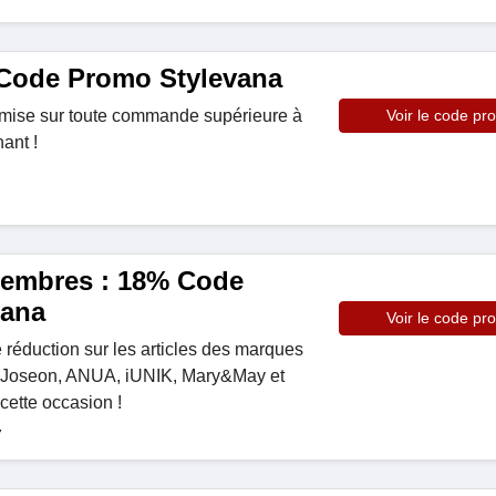
Code Promo Stylevana
mise sur toute commande supérieure à
Voir le code pr
ant !
membres : 18% Code
vana
Voir le code pr
réduction sur les articles des marques
 Joseon, ANUA, iUNIK, Mary&May et
cette occasion !
7