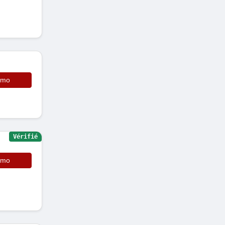
omo
Vérifié
omo