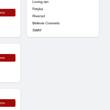
Loving tan
Patyka
omo
Riversol
Bellevie Cosmetic
SWAY
omo
omo