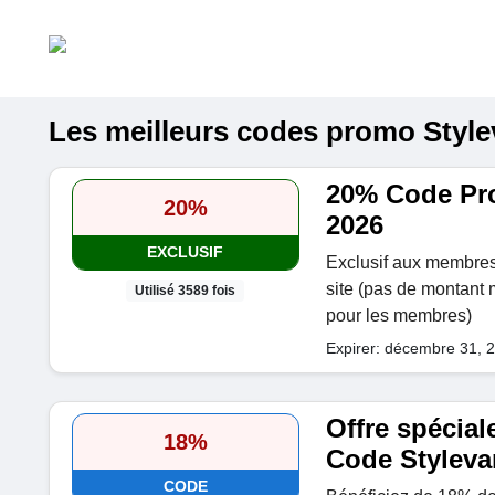
Les meilleurs codes promo Stylev
20% Code Pr
20%
2026
EXCLUSIF
Exclusif aux membres 
site (pas de montan
Utilisé 3589 fois
pour les membres)
Expirer: décembre 31, 
Offre spécial
18%
Code Styleva
CODE