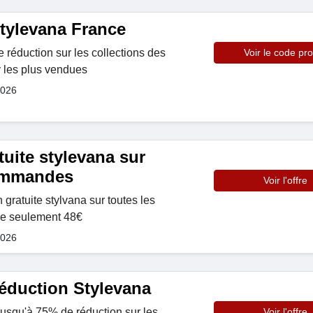
tylevana France
 réduction sur les collections des
Voir le code pr
 les plus vendues
2026
tuite stylevana sur
commandes
Voir l'offre
n gratuite stylvana sur toutes les
de seulement 48€
2026
éduction Stylevana
 jusqu'à 75% de réduction sur les
Voir l'offre