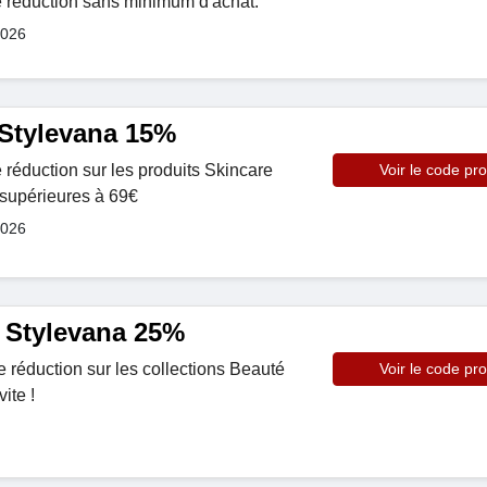
 réduction sans minimum d'achat.
2026
Stylevana 15%
réduction sur les produits Skincare
Voir le code pr
supérieures à 69€
2026
 Stylevana 25%
 réduction sur les collections Beauté
Voir le code pr
ite !