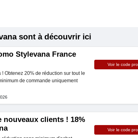
ana sont à découvrir ici
omo Stylevana France
Voir le code pr
! Obtenez 20% de réduction sur tout le
t minimum de commande uniquement
2026
e nouveaux clients ! 18%
na
Voir le code pr