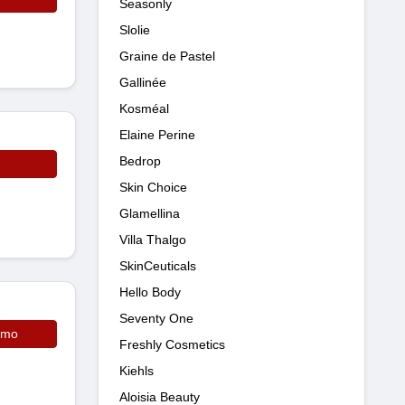
Seasonly
Slolie
Graine de Pastel
Gallinée
Kosméal
Elaine Perine
Bedrop
Skin Choice
Glamellina
Villa Thalgo
SkinCeuticals
Hello Body
Seventy One
omo
Freshly Cosmetics
Kiehls
Aloisia Beauty