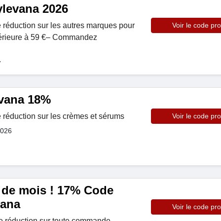
levana 2026
 réduction sur les autres marques pour
Voir le code pr
érieure à 59 €– Commandez
7
evana 18%
 réduction sur les crèmes et sérums
Voir le code pr
2026
n de mois ! 17% Code
vana
Voir le code pr
e réduction sur toute commande