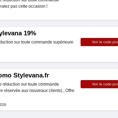
ratez pas cette occasion !
ylevana 19%
duction sur toute commande supérieure
Voir le code pr
mo Stylevana.fr
e réduction sur toute commande
Voir le code pr
re réservée aux nouveaux clients) , Offre
2026