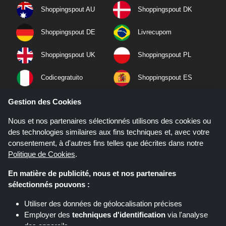
Shoppingspout AU
Shoppingspout DK
Shoppingspout DE
Livrecupom
Shoppingspout UK
Shoppingspout PL
Codicegratuito
Shoppingspout ES
Shoppingspout NL
Shoppingspout SE
Gestion des Cookies
Nous et nos partenaires sélectionnés utilisons des cookies ou
Shoppingspout PT
Shoppingspout NO
des technologies similaires aux fins techniques et, avec votre
consentement, à d'autres fins telles que décrites dans notre
Politique de Cookies
.
En matière de publicité, nous et nos partenaires
sélectionnés pouvons :
Utiliser des données de géolocalisation précises
Employer des
techniques d'identification
via l'analyse
des appareils