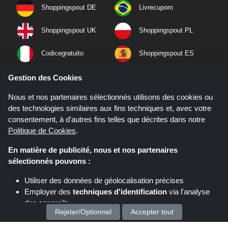
Shoppingspout DE
Livrecupom
Shoppingspout UK
Shoppingspout PL
Codicegratuito
Shoppingspout ES
Shoppingspout NL
Shoppingspout SE
Gestion des Cookies
Nous et nos partenaires sélectionnés utilisons des cookies ou
Shoppingspout PT
Shoppingspout NO
des technologies similaires aux fins techniques et, avec votre
consentement, à d'autres fins telles que décrites dans notre
Politique de Cookies
.
En matière de publicité, nous et nos partenaires
sélectionnés pouvons :
Utiliser des données de géolocalisation précises
Employer des
techniques d'identification
via l'analyse
des appareils
Rejeter/Optionnel
Accepter tout
Stocker et/ou accéder à des informations sur un appareil