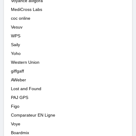
Voyance avigora
MediCross Labs
coc online
Vesuv
WPS
Saily
Yoho
Western Union
giffgaff
AWeber
Lost and Found
PAJ GPS
Figo
Comparateur EN Ligne
Voye
Boardmix