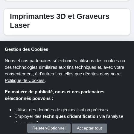
Imprimantes 3D et Graveurs
Laser
Haut Marques En Imprimantes 3D Et
Gestion des Cookies
Graveurs Laser
Nous et nos partenaires sélectionnés utilisons des cookies ou
Bambu Lab
des technologies similaires aux fins techniques et, avec votre
consentement, à d'autres fins telles que décrites dans notre
Revopoint
Politique de Cookies
.
Mecpow
En matière de publicité, nous et nos partenaires
TwoTrees
sélectionnés pouvons :
AtomStack
Utiliser des données de géolocalisation précises
3DMakerpro
Employer des
techniques d'identification
via l'analyse
Flashforge
des appareils
3DLabPrint
Rejeter/Optionnel
Accepter tout
Stocker et/ou accéder à des informations sur un appareil