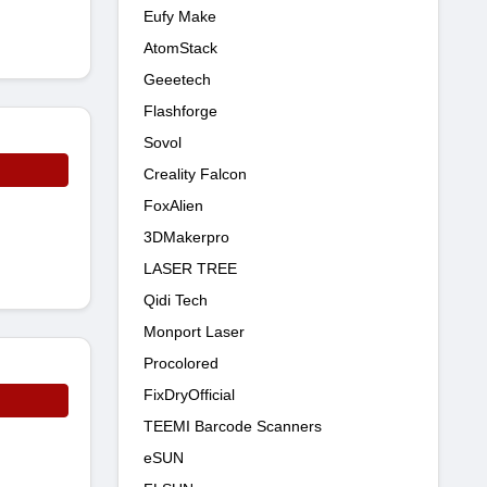
Eufy Make
AtomStack
Geeetech
Flashforge
Sovol
Creality Falcon
FoxAlien
3DMakerpro
LASER TREE
Qidi Tech
Monport Laser
Procolored
FixDryOfficial
TEEMI Barcode Scanners
eSUN