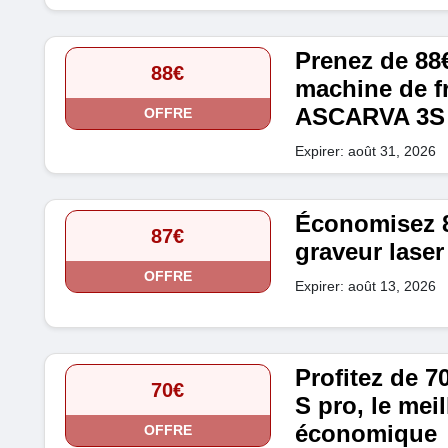
Prenez de 88€
88€
machine de f
ASCARVA 3S
OFFRE
Expirer: août 31, 2026
Économisez 8
87€
graveur lase
OFFRE
Expirer: août 13, 2026
Profitez de 7
70€
S pro, le mei
économique
OFFRE