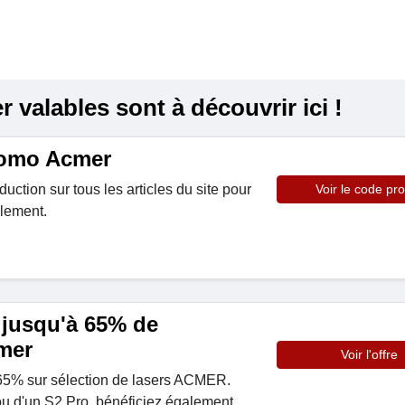
valables sont à découvrir ici !
omo Acmer
uction sur tous les articles du site pour
Voir le code pr
ulement.
 jusqu'à 65% de
mer
Voir l'offre
65% sur sélection de lasers ACMER.
ou d'un S2 Pro, bénéficiez également