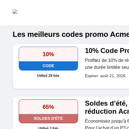
Les meilleurs codes promo Acmer 
10% Code Pr
10%
Profitez de 10% de réd
CODE
une durée limitée se
Expirer: août 21, 2026
Utilisé 29 fois
Soldes d'été,
65%
réduction Ac
SOLDES D'ÉTÉ
Économisez jusqu'à 
Pour l'achat d'un P3 
Utilisé 2 fois