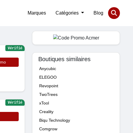
Marques
Catégories
Blog
Vérifié
Boutiques similaires
omo
Anycubic
ELEGOO
Revopoint
TwoTrees
Vérifié
xTool
Creality
Biqu Technology
Comgrow