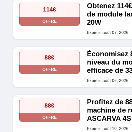
Obtenez 114€ 
114€
de module las
20W
OFFRE
Expirer: août 07, 2026
Économisez 88
88€
niveau du mo
efficace de 
OFFRE
Expirer: août 06, 2026
Profitez de 8
88€
machine de r
ASCARVA 4S
OFFRE
Expirer: août 10, 2026