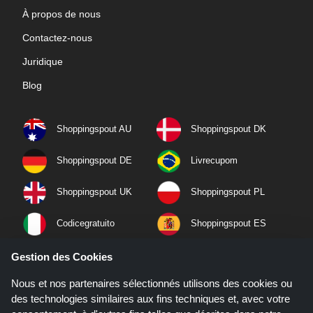
À propos de nous
Contactez-nous
Juridique
Blog
Shoppingspout AU
Shoppingspout DK
Shoppingspout DE
Livrecupom
Shoppingspout UK
Shoppingspout PL
Codicegratuito
Shoppingspout ES
Shoppingspout NL
Shoppingspout SE
Gestion des Cookies
Nous et nos partenaires sélectionnés utilisons des cookies ou
Shoppingspout PT
Shoppingspout NO
des technologies similaires aux fins techniques et, avec votre