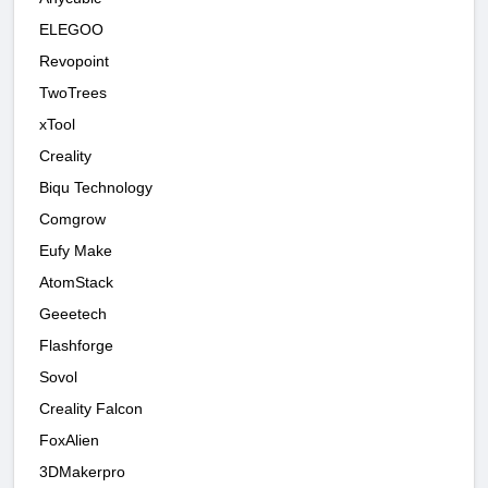
ELEGOO
Revopoint
TwoTrees
xTool
Creality
Biqu Technology
Comgrow
Eufy Make
AtomStack
Geeetech
Flashforge
Sovol
Creality Falcon
FoxAlien
3DMakerpro