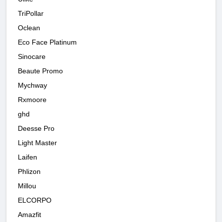
TriPollar
Oclean
Eco Face Platinum
Sinocare
Beaute Promo
Mychway
Rxmoore
ghd
Deesse Pro
Light Master
Laifen
Phlizon
Millou
ELCORPO
Amazfit