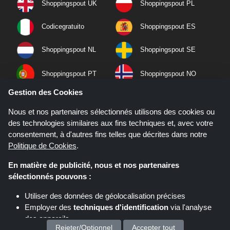
Shoppingspout UK
Shoppingspout PL
Codicegratuito
Shoppingspout ES
Shoppingspout NL
Shoppingspout SE
Shoppingspout PT
Shoppingspout NO
Gestion des Cookies
Nous et nos partenaires sélectionnés utilisons des cookies ou
des technologies similaires aux fins techniques et, avec votre
consentement, à d'autres fins telles que décrites dans notre
Politique de Cookies
.
En matière de publicité, nous et nos partenaires
sélectionnés pouvons :
Utiliser des données de géolocalisation précises
Employer des
techniques d'identification
via l'analyse
Si vous effectuez un achat après avoir cliqué sur les liens de ce site,
Shoppingspout.fr peut gagner une commission d'affiliation sur le site que
des appareils
vous visitez.
Rejeter/Optionnel
Accepter tout
Stocker et/ou accéder à des informations sur un appareil