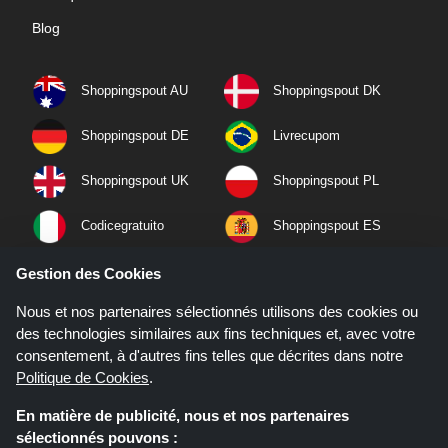
Blog
Shoppingspout AU
Shoppingspout DK
Shoppingspout DE
Livrecupom
Shoppingspout UK
Shoppingspout PL
Codicegratuito
Shoppingspout ES
Shoppingspout NL
Shoppingspout SE
Gestion des Cookies
Nous et nos partenaires sélectionnés utilisons des cookies ou
Shoppingspout PT
Shoppingspout NO
des technologies similaires aux fins techniques et, avec votre
consentement, à d'autres fins telles que décrites dans notre
Politique de Cookies
.
En matière de publicité, nous et nos partenaires
sélectionnés pouvons :