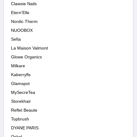
Clawsie Nails
Etern'Elle
Nordic Therm
NUOOBOX
Sefia
La Maison Valmont
Glowe Organics
Milkare
Kaberryfls
Glamspot
MySecreTea
Storekhair
Reflet Beaute
Topbrush
DYANE PARIS
Oskol