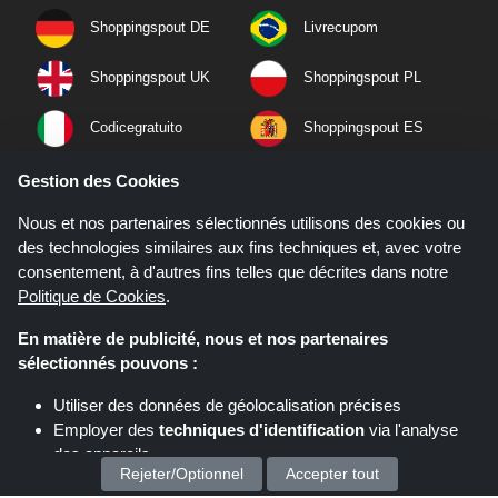
Shoppingspout DE
Livrecupom
Shoppingspout UK
Shoppingspout PL
Codicegratuito
Shoppingspout ES
Shoppingspout NL
Shoppingspout SE
Gestion des Cookies
Nous et nos partenaires sélectionnés utilisons des cookies ou
Shoppingspout PT
Shoppingspout NO
des technologies similaires aux fins techniques et, avec votre
consentement, à d'autres fins telles que décrites dans notre
Politique de Cookies
.
En matière de publicité, nous et nos partenaires
sélectionnés pouvons :
Utiliser des données de géolocalisation précises
Employer des
techniques d'identification
via l'analyse
des appareils
Rejeter/Optionnel
Accepter tout
Stocker et/ou accéder à des informations sur un appareil