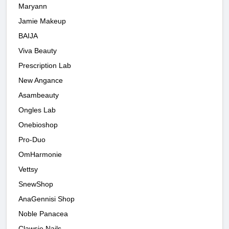
Maryann
Jamie Makeup
BAIJA
Viva Beauty
Prescription Lab
New Angance
Asambeauty
Ongles Lab
Onebioshop
Pro-Duo
OmHarmonie
Vettsy
SnewShop
AnaGennisi Shop
Noble Panacea
Clawsie Nails