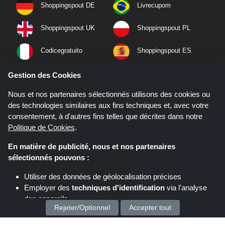
Shoppingspout DE
Livrecupom
Shoppingspout UK
Shoppingspout PL
Codicegratuito
Shoppingspout ES
Shoppingspout NL
Shoppingspout SE
Gestion des Cookies
Nous et nos partenaires sélectionnés utilisons des cookies ou
Shoppingspout PT
Shoppingspout NO
des technologies similaires aux fins techniques et, avec votre
consentement, à d'autres fins telles que décrites dans notre
Politique de Cookies
.
En matière de publicité, nous et nos partenaires
sélectionnés pouvons :
Utiliser des données de géolocalisation précises
Employer des
techniques d'identification
via l'analyse
des appareils
Rejeter/Optionnel
Accepter tout
Stocker et/ou accéder à des informations sur un appareil