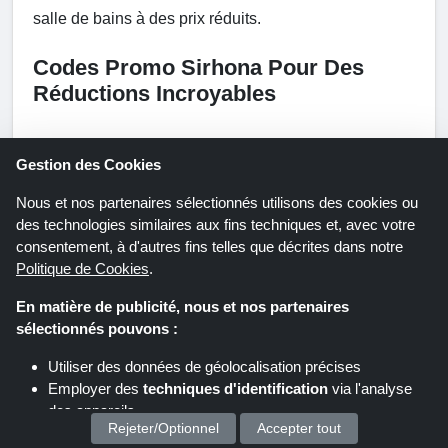
salle de bains à des prix réduits.
Codes Promo Sirhona Pour Des
Réductions Incroyables
Une rénovation minutieuse et approfondie de nos
Gestion des Cookies
salles de bains est parfois négligée en raison de nos
restrictions budgétaires. Mais les problèmes de
Nous et nos partenaires sélectionnés utilisons des cookies ou
budget ne devraient pas vous empêcher d'avoir une
des technologies similaires aux fins techniques et, avec votre
consentement, à d'autres fins telles que décrites dans notre
salle de bain somptueuse. Sirhona vous propose des
Politique de Cookies
.
codes promo que vous pouvez utiliser pour obtenir
des réductions. Il vous suffit d'appliquer un code
En matière de publicité, nous et nos partenaires
promo Sirhona valide lors de l'achat d'accessoires et
sélectionnés pouvons :
de robinetterie de salle de bain sur leur boutique en
Utiliser des données de géolocalisation précises
ligne. Une application réussie du code de réduction
Employer des
techniques d'identification
via l'analyse
vous aidera à réaliser les économies dont votre
des appareils
budget a besoin. Ainsi, la prochaine fois que vous
Rejeter/Optionnel
Accepter tout
Stocker et/ou accéder à des informations sur un appareil
souhaitez acheter une cabine de douche ou un miroir