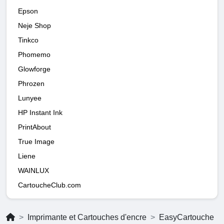
Epson
Neje Shop
Tinkco
Phomemo
Glowforge
Phrozen
Lunyee
HP Instant Ink
PrintAbout
True Image
Liene
WAINLUX
CartoucheClub.com
Imprimante et Cartouches d'encre
EasyCartouche