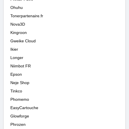
Ohuhu
Tonerpartenaire.fr
Nova3D
Kingroon
Gweike Cloud
Ikier
Longer
Niimbot FR
Epson
Neje Shop
Tinkco
Phomemo
EasyCartouche
Glowforge
Phrozen