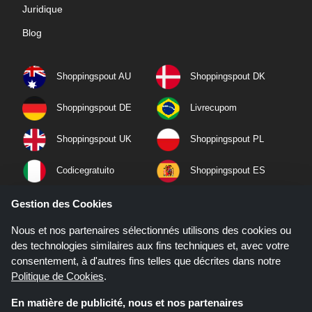
Juridique
Blog
Shoppingspout AU
Shoppingspout DK
Shoppingspout DE
Livrecupom
Shoppingspout UK
Shoppingspout PL
Codicegratuito
Shoppingspout ES
Shoppingspout NL
Shoppingspout SE
Gestion des Cookies
Nous et nos partenaires sélectionnés utilisons des cookies ou
Shoppingspout PT
Shoppingspout NO
des technologies similaires aux fins techniques et, avec votre
consentement, à d'autres fins telles que décrites dans notre
Politique de Cookies
.
En matière de publicité, nous et nos partenaires