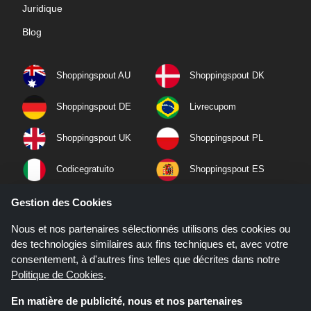
Juridique
Blog
Shoppingspout AU
Shoppingspout DK
Shoppingspout DE
Livrecupom
Shoppingspout UK
Shoppingspout PL
Codicegratuito
Shoppingspout ES
Shoppingspout NL
Shoppingspout SE
Gestion des Cookies
Nous et nos partenaires sélectionnés utilisons des cookies ou
Shoppingspout PT
Shoppingspout NO
des technologies similaires aux fins techniques et, avec votre
consentement, à d'autres fins telles que décrites dans notre
Politique de Cookies
.
En matière de publicité, nous et nos partenaires