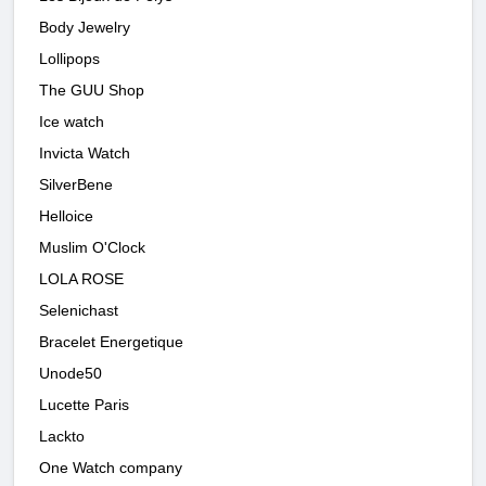
Body Jewelry
Lollipops
The GUU Shop
Ice watch
Invicta Watch
SilverBene
Helloice
Muslim O'Clock
LOLA ROSE
Selenichast
Bracelet Energetique
Unode50
Lucette Paris
Lackto
One Watch company