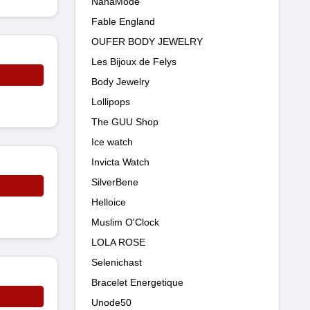
NanaMode
Fable England
OUFER BODY JEWELRY
Les Bijoux de Felys
Body Jewelry
Lollipops
The GUU Shop
Ice watch
Invicta Watch
SilverBene
Helloice
Muslim O'Clock
LOLA ROSE
Selenichast
Bracelet Energetique
Unode50