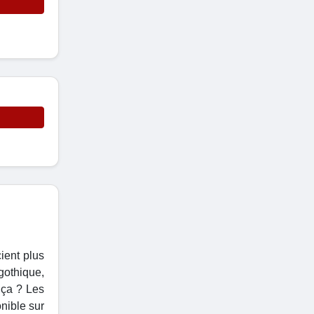
ient plus
 gothique,
 ça ? Les
nible sur