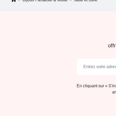
off
En cliquant sur « S'i
am