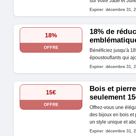
sur votre Jade et Ju
Expirer: décembre 31, 
18% de réduc
18%
emblématiqu
OFFRE
Bénéficiez jusqu'à 1
époustouflants qui aj
Expirer: décembre 31, 
Bois et pierre
15€
seulement 15
OFFRE
Offrez-vous une éléga
des bijoux en bois et 
un style unique et ab
Expirer: décembre 31, 