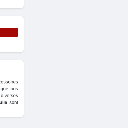
cessoires
i que tous
diverses
lie
sont