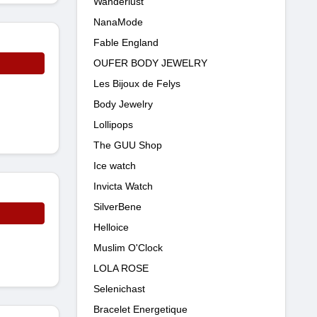
Wanderlust
NanaMode
Fable England
OUFER BODY JEWELRY
Les Bijoux de Felys
Body Jewelry
Lollipops
The GUU Shop
Ice watch
Invicta Watch
SilverBene
Helloice
Muslim O'Clock
LOLA ROSE
Selenichast
Bracelet Energetique