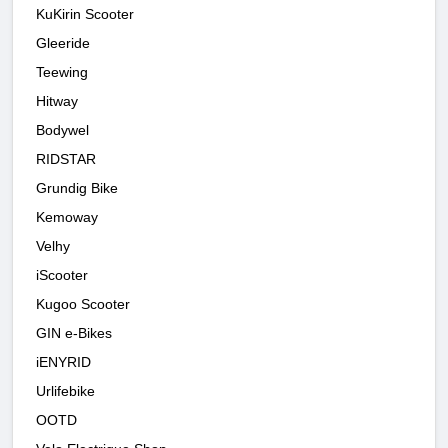
KuKirin Scooter
Gleeride
Teewing
Hitway
Bodywel
RIDSTAR
Grundig Bike
Kemoway
Velhy
iScooter
Kugoo Scooter
GIN e-Bikes
iENYRID
Urlifebike
OOTD