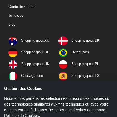
Contactez-nous
Juridique
Blog
Shoppingspout AU
Shoppingspout DK
Shoppingspout DE
Livrecupom
Shoppingspout UK
Shoppingspout PL
Codicegratuito
Shoppingspout ES
Shoppingspout NL
Shoppingspout SE
Gestion des Cookies
Nous et nos partenaires sélectionnés utilisons des cookies ou
Shoppingspout PT
Shoppingspout NO
des technologies similaires aux fins techniques et, avec votre
consentement, à d'autres fins telles que décrites dans notre
Politique de Cookies
.