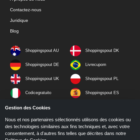
Contactez-nous
Juridique
Blog
Shoppingspout AU
Shoppingspout DK
Shoppingspout DE
Livrecupom
Shoppingspout UK
Shoppingspout PL
Codicegratuito
Shoppingspout ES
Shoppingspout NL
Shoppingspout SE
Gestion des Cookies
Nous et nos partenaires sélectionnés utilisons des cookies ou
Shoppingspout PT
Shoppingspout NO
des technologies similaires aux fins techniques et, avec votre
consentement, à d'autres fins telles que décrites dans notre