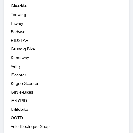
Gleeride
Teewing
Hitway
Bodywel
RIDSTAR
Grundig Bike
Kemoway
Velhy
iScooter
Kugoo Scooter
GIN e-Bikes
iENYRID
Urlifebike
OOTD
Velo Electrique Shop