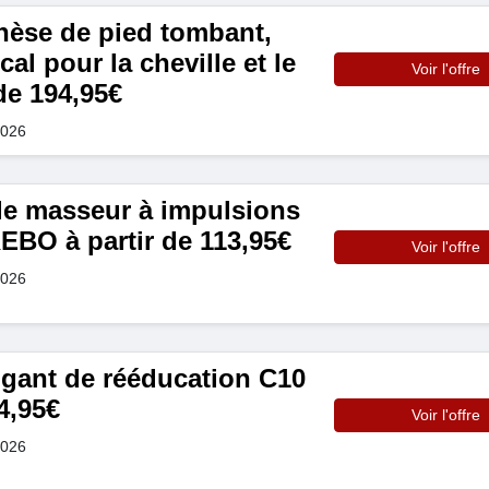
thèse de pied tombant,
al pour la cheville et le
Voir l'offre
 de 194,95€
2026
e masseur à impulsions
EBO à partir de 113,95€
Voir l'offre
2026
 gant de rééducation C10
4,95€
Voir l'offre
2026