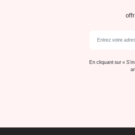
off
En cliquant sur « S'i
am