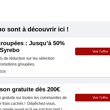
 sont à découvrir ici !
roupées : Jusqu’à 50%
 Syrebo
Voir l'offre
 de réduction sur les sélection
promotions groupées.
2026
son gratuite dès 200€
on gratuite sur toutes les commandes de
Voir l'offre
e frais cachés ! Dépêchez-vous,
n rapide avant qu'il ne soit trop tard !