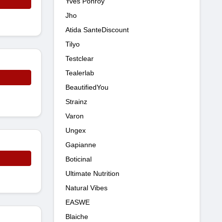
Yves Ponroy
Jho
Atida SanteDiscount
Tilyo
Testclear
Tealerlab
BeautifiedYou
Strainz
Varon
Ungex
Gapianne
Boticinal
Ultimate Nutrition
Natural Vibes
EASWE
Blaiche