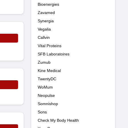
Bioenergies
Zavamed
Synergia
Vegalia
Callvin
Vital Proteins
SFB Laboratoires
Zumub
Kine Medical
TwentyDC
WoMum
Neopulse
Somnishop
Sons
Check My Body Health