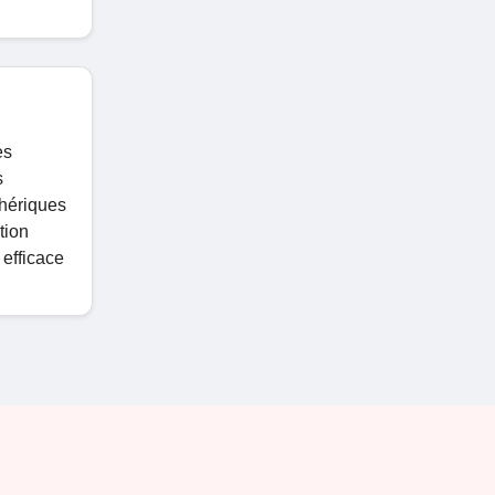
es
s
phériques
tion
efficace