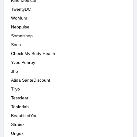
Kine Medical
TwentyDC
WoMum
Neopulse
Somnishop
Sons
Check My Body Health
Yves Ponroy
Jho
Atida SanteDiscount
Tilyo
Testclear
Tealerlab
BeautifiedYou
Strainz
Ungex