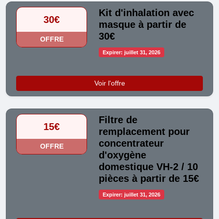
Kit d'inhalation avec
30€
masque à partir de
30€
OFFRE
Expirer: juillet 31, 2026
Voir l'offre
Filtre de
15€
remplacement pour
concentrateur
OFFRE
d'oxygène
domestique VH-2 / 10
pièces à partir de 15€
Expirer: juillet 31, 2026