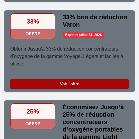
33% bon de réduction
33%
Varon
OFFRE
Expirer: juillet 31, 2026
Obtenir Jusqu'à 33% de réduction concentrateurs
d'oxygène de la gamme Voyage. Légers et faciles à
utiliser.
Voir l'offre
Économisez Jusqu’à
25%
25% de réduction
concentrateurs
OFFRE
d’oxygène portables
de la gamme Light