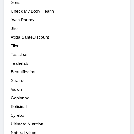
Sons
Check My Body Health
Yves Ponroy
Jho
Atida SanteDiscount
Tilyo
Testclear
Tealerlab
BeautifiedYou
Strainz
Varon
Gapianne
Boticinal
Syrebo
Ultimate Nutrition
Natural Vibes